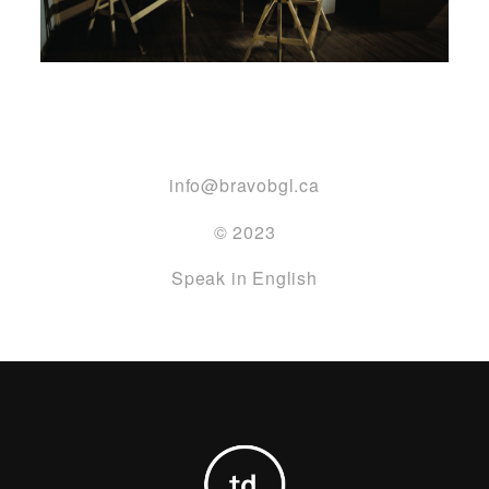
info@bravobgl.ca
© 2023
Speak in English